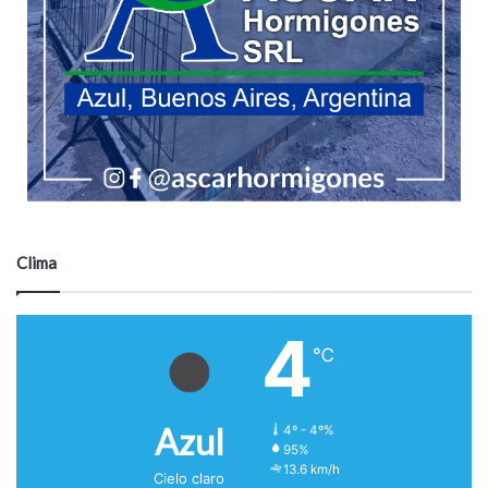
Clima
4
℃
Azul
4º - 4º%
95%
13.6 km/h
Cielo claro