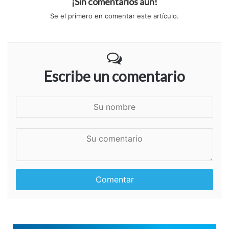
¡Sin comentarios aún!
Se el primero en comentar este artículo.
Escribe un comentario
S
u
n
S
o
u
m
c
b
o
r
m
e
e
n
t
a