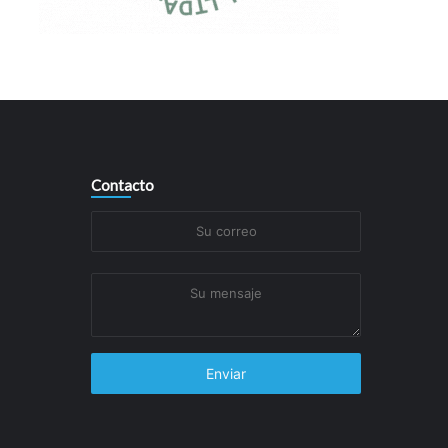
Contacto
Su
correo
Su
mensaje