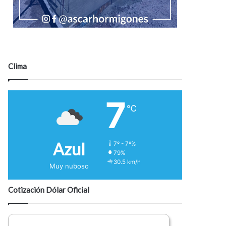
Clima
7
℃
Azul
7º - 7º%
79%
30.5 km/h
Muy nuboso
Cotización Dólar Oficial