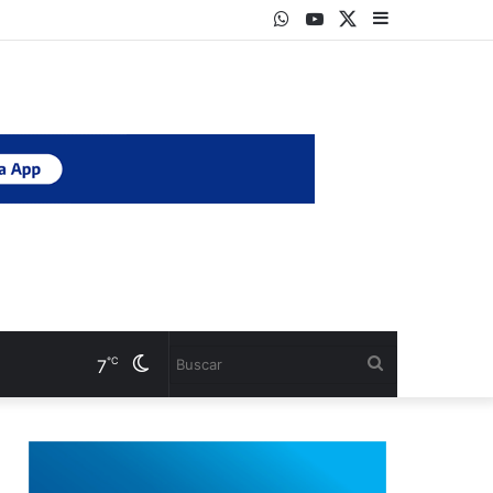
WhatsApp
Youtube
Twitter
Sidebar
Cambiar
Buscar
℃
7
modo