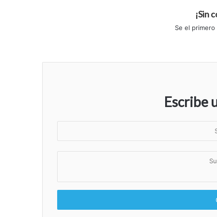
¡Sin 
Se el primero
Escribe 
S
u
n
S
o
u
m
c
b
o
r
m
e
e
n