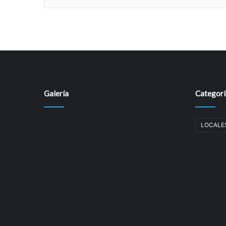
t
a
r
i
o
Galería
Categorí
LOCALE