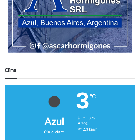
Clima
3
℃
Azul
3º - 3º%
70%
12.3 km/h
Cielo claro