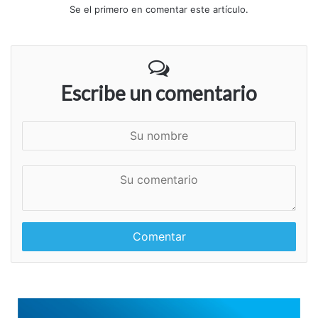
Se el primero en comentar este artículo.
Escribe un comentario
S
u
n
S
o
u
m
c
b
o
r
m
e
e
n
t
a
r