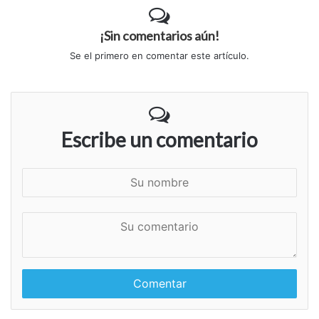
¡Sin comentarios aún!
Se el primero en comentar este artículo.
Escribe un comentario
S
u
n
S
o
u
m
c
b
o
r
m
e
e
n