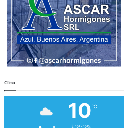
Clima
10
℃
10º - 10º%