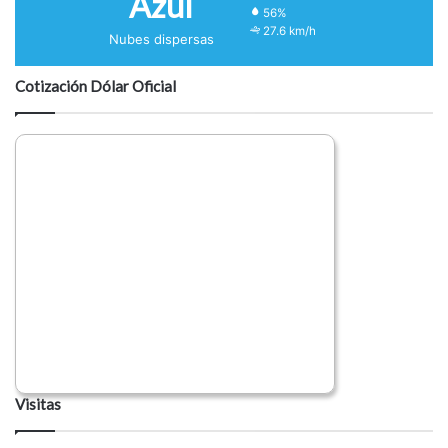
Azul
56%
27.6 km/h
Nubes dispersas
Cotización Dólar Oficial
Visitas