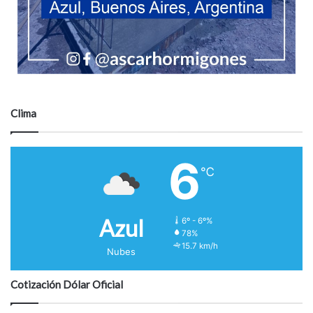
Clima
6
℃
Azul
6º - 6º%
78%
15.7 km/h
Nubes
Cotización Dólar Oficial