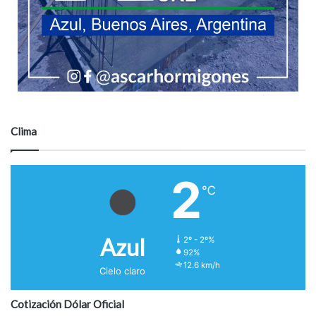
Clima
2
℃
Azul
2º - 2º%
92%
12.6 km/h
Cielo claro
Cotización Dólar Oficial