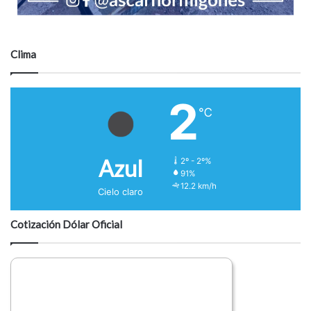
Clima
2
℃
Azul
2º - 2º%
91%
12.2 km/h
Cielo claro
Cotización Dólar Oficial