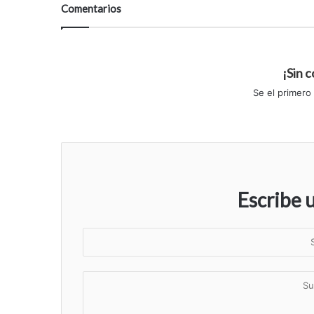
Comentarios
¡Sin 
Se el primero
Escribe 
S
u
n
S
o
u
m
c
b