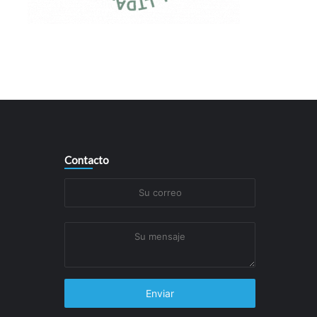
Contacto
Su
correo
Su
mensaje