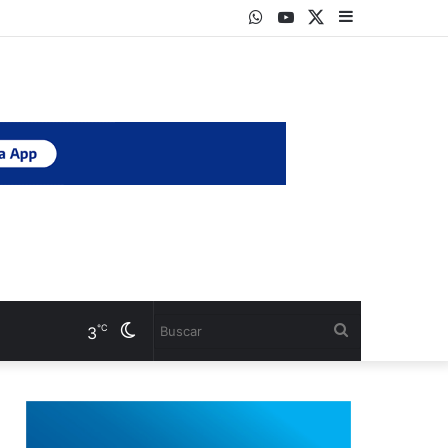
WhatsApp
Youtube
Twitter
Sidebar
Cambiar
Buscar
℃
3
modo