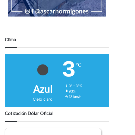
Clima
3
℃
Azul
3º - 3º%
93%
13 km/h
Cielo claro
Cotización Dólar Oficial