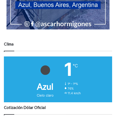
Clima
1
℃
Azul
1º - 1º%
76%
11.4 km/h
Cielo claro
Cotización Dólar Oficial